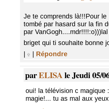
Je te comprends là!!!Pour le P
tombé par hasard sur la fin d
par VanGogh....mdr!!!!:o)))la
briget qui ti souhaite bonne j
|
|
Répondre
par
ELISA
le Jeudi 05/0
oui! la télévision c magique 
magie!... tu as mal aux yeux! 