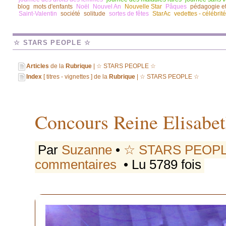
blog
mots d'enfants
Noël
Nouvel An
Nouvelle Star
Pâques
pédagogie e
Saint-Valentin
société
solitude
sortes de fêtes
StarAc
vedettes - célébrit
☆ STARS PEOPLE ☆
Articles
de la
Rubrique
| ☆ STARS PEOPLE ☆
Index
[ titres - vignettes ] de la
Rubrique
| ☆ STARS PEOPLE ☆
Concours Reine Elisabet
Par
Suzanne
•
☆ STARS PEOP
commentaires
• Lu 5789 fois