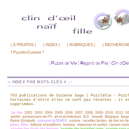
| À PROPOS |
| INDEX |
| RUBRIQUES |
| RECHERCHE
⫯ PuzzlenCuisine ⫯
¬ INDEX PAR MOTS-CLÉS # ↓↑
763 publications de Suzanne Saga | PuzzlaVie - Puzz
Certaines d'entre elles ne sont pas récentes
-
il es
supprimées.
1er mai
2002
2003
2004
2005
2006
2007
2008
2009
2010
2012
2
amitié
anniversaire de PV
art et architecture
B.D.
beauté
Belgique
blogs
Reine Elisabeth
concours tgTEMPS
cuisine - recettes faciles
de lien en li
pères
fêtes
folklore et traditions
humeur
impasses et ruelles
j'aurais voul
journée des droits des femmes
journée des maladies rares
journée sans v