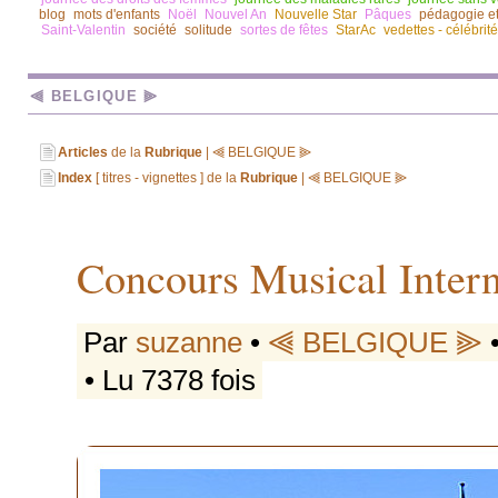
blog
mots d'enfants
Noël
Nouvel An
Nouvelle Star
Pâques
pédagogie e
Saint-Valentin
société
solitude
sortes de fêtes
StarAc
vedettes - célébrit
⫷ BELGIQUE ⫸
Articles
de la
Rubrique
| ⫷ BELGIQUE ⫸
Index
[ titres - vignettes ] de la
Rubrique
| ⫷ BELGIQUE ⫸
Concours Musical Intern
Par
suzanne
•
⫷ BELGIQUE ⫸
•
• Lu 7378 fois