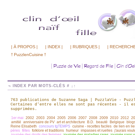
| À PROPOS |
| INDEX |
| RUBRIQUES |
| RECHERCHE
⫯ PuzzlenCuisine ⫯
¬ INDEX PAR MOTS-CLÉS # ↓↑
763 publications de Suzanne Saga | PuzzlaVie - Puzz
Certaines d'entre elles ne sont pas récentes
-
il es
supprimées.
1er mai
2002
2003
2004
2005
2006
2007
2008
2009
2010
2012
2
amitié
anniversaire de PV
art et architecture
B.D.
beauté
Belgique
blogs
Reine Elisabeth
concours tgTEMPS
cuisine - recettes faciles
de lien en li
pères
fêtes
folklore et traditions
humeur
impasses et ruelles
j'aurais voul
journée des droits des femmes
journée des maladies rares
journée sans v