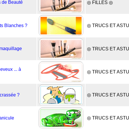
s de Beauté
◎ FILLES ◎
ts Blanches ?
◎ TRUCS ET AST
 maquillage
◎ TRUCS ET AST
eveux ... à
◎ TRUCS ET AST
ncrassée ?
◎ TRUCS ET AST
anicule
◎ TRUCS ET AST