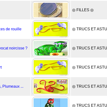
◎ FILLES ◎
es de rouille
◎ TRUCS ET AST
ocat noircisse ?
◎ TRUCS ET AST
rt
◎ TRUCS ET AST
, Plumeaux ...
◎ TRUCS ET AST
◎ TRUCS ET AST