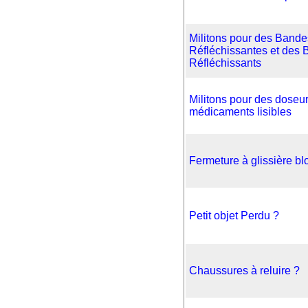
Militons pour des Bande
Réfléchissantes et des 
Réfléchissants
Militons pour des doseu
médicaments lisibles
Fermeture à glissière b
Petit objet Perdu ?
Chaussures à reluire ?