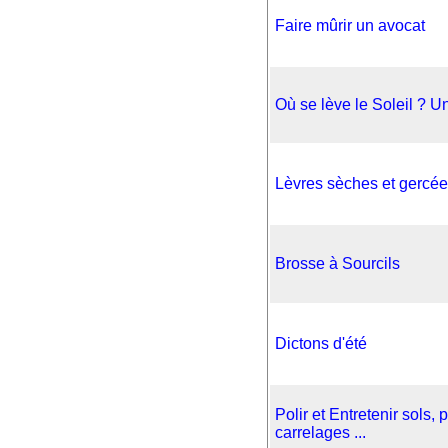
Faire mûrir un avocat
Où se lève le Soleil ? U
Lèvres sèches et gercé
Brosse à Sourcils
Dictons d'été
Polir et Entretenir sols, 
carrelages ...