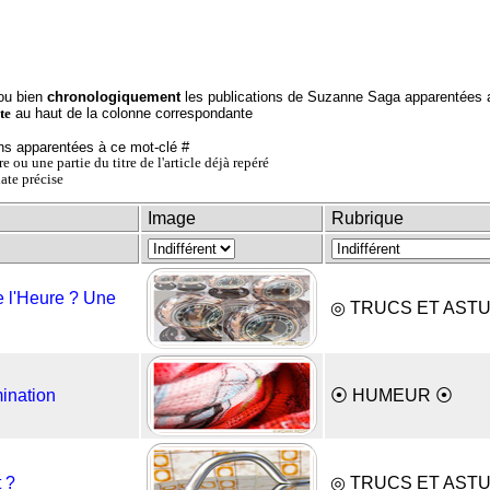
ou bien
chronologiquement
les publications de Suzanne Saga apparentées a
au haut de la colonne correspondante
te
ns apparentées à ce mot-clé #
itre ou une partie du titre de l'article déjà repéré
date précise
Image
Rubrique
 l'Heure ? Une
◎ TRUCS ET AST
mination
⦿ HUMEUR ⦿
 ?
◎ TRUCS ET AST