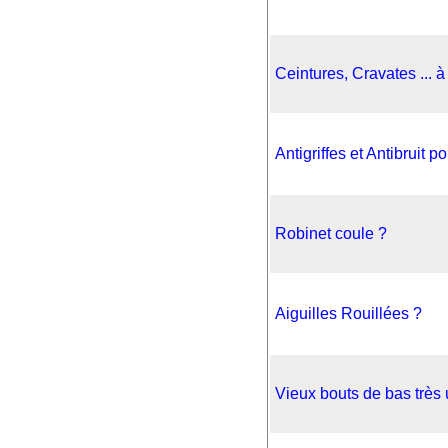
Ceintures, Cravates ... à
Antigriffes et Antibruit 
Robinet coule ?
Aiguilles Rouillées ?
Vieux bouts de bas très 