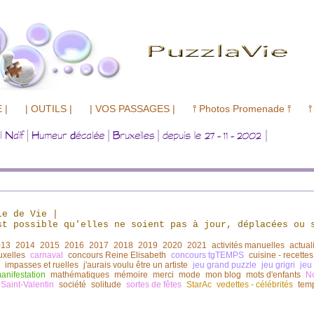
 |
| OUTILS |
| VOS PASSAGES |
⫯ Photos Promenade ⫯
⫯
le de Vie
|
t possible qu'elles ne soient pas à jour,
déplacées ou 
013
2014
2015
2016
2017
2018
2019
2020
2021
activités manuelles
actual
uxelles
carnaval
concours Reine Elisabeth
concours tgTEMPS
cuisine - recettes
impasses et ruelles
j'aurais voulu être un artiste
jeu grand puzzle
jeu grigri
jeu
anifestation
mathématiques
mémoire
merci
mode
mon blog
mots d'enfants
N
Saint-Valentin
société
solitude
sortes de fêtes
StarAc
vedettes - célébrités
tem