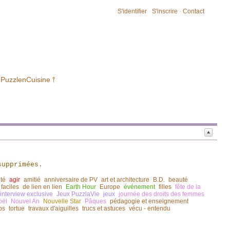
S'identifier
-
S'inscrire
-
Contact
 PuzzlenCuisine ⫯
supprimées.
ité
agir
amitié
anniversaire de PV
art et architecture
B.D.
beauté
 faciles
de lien en lien
Earth Hour
Europe
événement
filles
fête de la
 interview exclusive
Jeux PuzzlaVie
jeux
journée des droits des femmes
oël
Nouvel An
Nouvelle Star
Pâques
pédagogie et enseignement
ps
tortue
travaux d'aiguilles
trucs et astuces
vécu - entendu