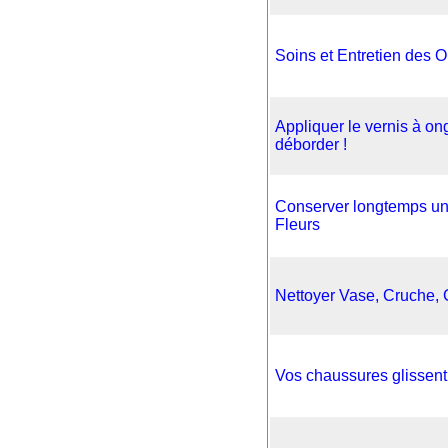
Soins et Entretien des 
Appliquer le vernis à on
déborder !
Conserver longtemps un
Fleurs
Nettoyer Vase, Cruche, 
Vos chaussures glissent