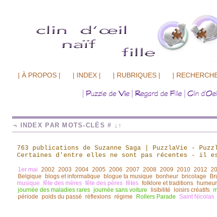
| À PROPOS |
| INDEX |
| RUBRIQUES |
| RECHERCHE
¬ INDEX PAR MOTS-CLÉS # ↓↑
763 publications de Suzanne Saga | PuzzlaVie - Puzz
Certaines d'entre elles ne sont pas récentes
-
il es
1er mai
2002
2003
2004
2005
2006
2007
2008
2009
2010
2012
2
Belgique
blogs et informatique
blogue ta musique
bonheur
bricolage
Br
musique
fête des mères
fête des pères
fêtes
folklore et traditions
humeur
journée des maladies rares
journée sans voiture
lisibilité
loisirs créatifs
m
période
poids du passé
réflexions
régime
Rollers Parade
Saint Nicolas