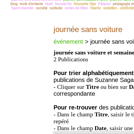
blog
mots d'enfants
Noël
Nouvel An
Nouvelle Star
Pâques
pédagogie e
Saint-Valentin
société
solitude
sortes de fêtes
StarAc
vedettes - célébrit
journée sans voiture
événement
> journée sans voi
journée sans voiture et semaine
2 Publications
Pour trier alphabétiquement
publications de Suzanne Saga
- Cliquer sur
Titre
ou bien sur
D
correspondante
Pour re-trouver
des publicati
- Dans le champ
Titre
, saisir le 
repéré
- Dans le champ
Date
, saisir une