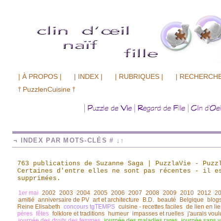
| À PROPOS |
| INDEX |
| RUBRIQUES |
| RECHERCHE
⫯ PuzzlenCuisine ⫯
¬ INDEX PAR MOTS-CLÉS # ↓↑
763 publications de Suzanne Saga | PuzzlaVie - Puzz
Certaines d'entre elles ne sont pas récentes
-
il es
supprimées.
1er mai
2002
2003
2004
2005
2006
2007
2008
2009
2010
2012
2
amitié
anniversaire de PV
art et architecture
B.D.
beauté
Belgique
blogs
Reine Elisabeth
concours tgTEMPS
cuisine - recettes faciles
de lien en li
pères
fêtes
folklore et traditions
humeur
impasses et ruelles
j'aurais voul
journée des droits des femmes
journée des maladies rares
journée sans v