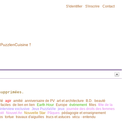
S'identifier
-
S'inscrire
-
Contact
 PuzzlenCuisine ⫯
supprimées.
ité
agir
amitié
anniversaire de PV
art et architecture
B.D.
beauté
 faciles
de lien en lien
Earth Hour
Europe
événement
filles
fête de la
 interview exclusive
Jeux PuzzlaVie
jeux
journée des droits des femmes
oël
Nouvel An
Nouvelle Star
Pâques
pédagogie et enseignement
ps
tortue
travaux d'aiguilles
trucs et astuces
vécu - entendu