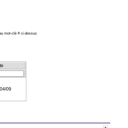
u mot-clé # ci-dessus
te
/04/09