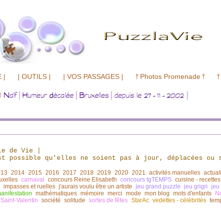
 |
| OUTILS |
| VOS PASSAGES |
⫯ Photos Promenade ⫯
⫯
le de Vie
|
t possible qu'elles ne soient pas à jour,
déplacées ou 
013
2014
2015
2016
2017
2018
2019
2020
2021
activités manuelles
actual
uxelles
carnaval
concours Reine Elisabeth
concours tgTEMPS
cuisine - recettes
impasses et ruelles
j'aurais voulu être un artiste
jeu grand puzzle
jeu grigri
jeu
anifestation
mathématiques
mémoire
merci
mode
mon blog
mots d'enfants
N
Saint-Valentin
société
solitude
sortes de fêtes
StarAc
vedettes - célébrités
tem