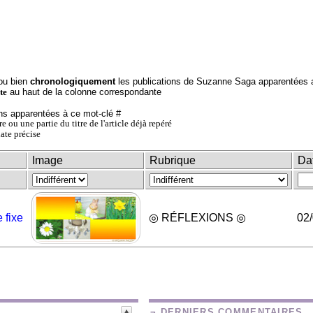
ou bien
chronologiquement
les publications de Suzanne Saga apparentées a
au haut de la colonne correspondante
te
ns apparentées à ce mot-clé #
itre ou une partie du titre de l'article déjà repéré
date précise
Image
Rubrique
Da
 fixe
◎ RÉFLEXIONS ◎
02
¬ DERNIERS COMMENTAIRES