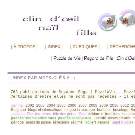
| À PROPOS |
| INDEX |
| RUBRIQUES |
| RECHERCHE
¬ INDEX PAR MOTS-CLÉS # ↓↑
763 publications de Suzanne Saga | PuzzlaVie - Puzz
Certaines d'entre elles ne sont pas récentes
-
il es
1er mai
2002
2003
2004
2005
2006
2007
2008
2009
2010
2012
2
Belgique
blogs et informatique
blogue ta musique
bonheur
bricolage
Br
musique
fête des mères
fête des pères
fêtes
folklore et traditions
humeur
journée des maladies rares
journée sans voiture
lisibilité
loisirs créatifs
m
période
poids du passé
réflexions
régime
Rollers Parade
Saint Nicolas