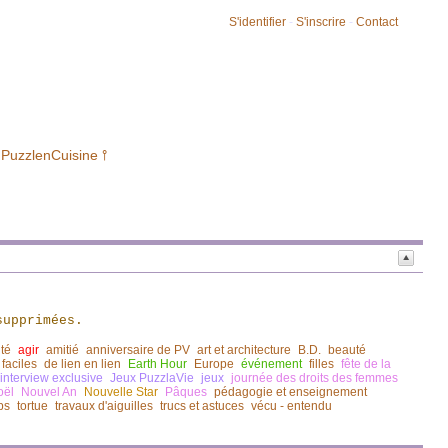
S'identifier
-
S'inscrire
-
Contact
 PuzzlenCuisine ⫯
supprimées.
ité
agir
amitié
anniversaire de PV
art et architecture
B.D.
beauté
 faciles
de lien en lien
Earth Hour
Europe
événement
filles
fête de la
 interview exclusive
Jeux PuzzlaVie
jeux
journée des droits des femmes
oël
Nouvel An
Nouvelle Star
Pâques
pédagogie et enseignement
ps
tortue
travaux d'aiguilles
trucs et astuces
vécu - entendu