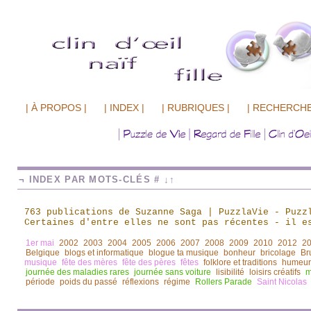
| À PROPOS |
| INDEX |
| RUBRIQUES |
| RECHERCHE
¬ INDEX PAR MOTS-CLÉS # ↓↑
763 publications de Suzanne Saga | PuzzlaVie - Puzz
Certaines d'entre elles ne sont pas récentes
-
il es
1er mai
2002
2003
2004
2005
2006
2007
2008
2009
2010
2012
2
Belgique
blogs et informatique
blogue ta musique
bonheur
bricolage
Br
musique
fête des mères
fête des pères
fêtes
folklore et traditions
humeur
journée des maladies rares
journée sans voiture
lisibilité
loisirs créatifs
m
période
poids du passé
réflexions
régime
Rollers Parade
Saint Nicolas