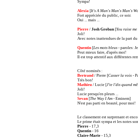
Sympa!
Alexia
[
It's A Man's Man's Man's Wo
Fort appréciée du public, ce soir.
Oui ... mais ...
Pierre
/
Josh Groban
[
You raise me
Joli!
Avec notes inattendues de la part du 
Quentin
[
Les mots bleus
- paroles: J
Peut mieux faire, d'après moi!
Il est trop attentif aux différentes re
Côté nominés :
Bertrand
/ Pierre [
Casser la voix -
P
Très bon!
Mathieu
/ Lucie [
J'te l'dis quand m
Joli!
Lucie presqu'en pleurs ...
Sevan
[
The Way I Am
- Eminem]
N'est pas parti en beauté, pour moi!
Le classement est surprenant et encor
Le prime était sympa et les notes so
Pierre
- 17,3
Quentin
- 16
Claire-Marie
- 15,3