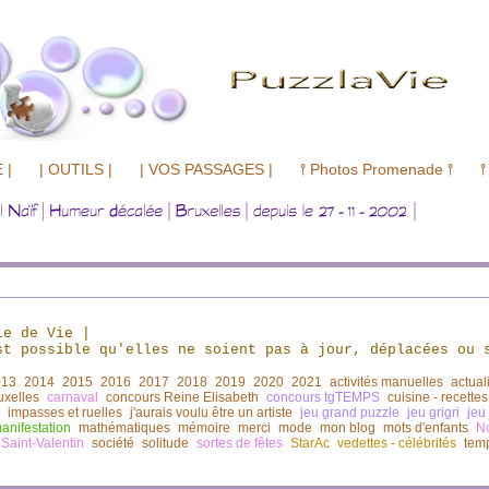
 |
| OUTILS |
| VOS PASSAGES |
⫯ Photos Promenade ⫯
⫯
le de Vie
|
t possible qu'elles ne soient pas à jour,
déplacées ou 
013
2014
2015
2016
2017
2018
2019
2020
2021
activités manuelles
actual
uxelles
carnaval
concours Reine Elisabeth
concours tgTEMPS
cuisine - recettes
impasses et ruelles
j'aurais voulu être un artiste
jeu grand puzzle
jeu grigri
jeu
anifestation
mathématiques
mémoire
merci
mode
mon blog
mots d'enfants
N
Saint-Valentin
société
solitude
sortes de fêtes
StarAc
vedettes - célébrités
tem