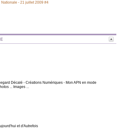
 Nationale - 21 juillet 2009 #4
NE
 - Regard Décalé - Créations Numériques - Mon APN en mode
otos ... Images ...
Aujourd'hui et d'Autrefois