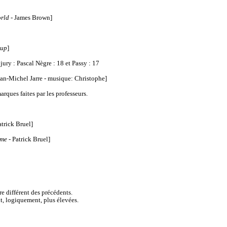
rld -
James Brown]
 up
]
jury : Pascal Nègre : 18 et Passy : 17
ean-Michel Jarre - musique: Christophe]
marques faites par les professeurs.
atrick Bruel]
ême
- Patrick Bruel]
e différent des précédents.
nt, logiquement, plus élevées.