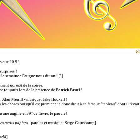
us que
10
9 !
surprises !
 la semaine : Fatigue nous dit-on ! [?]
lement
normal
de la soirée.
e toujours lors de la présence de
Patrick Bruel
!
s: Alan Merrill - musique: Jake Hooker] !
 les choses puisqu'il est premier et a donc droit à ce fameux "tableau" dont il rêva
a une angine et 39° de fièvre, le pauvre!
es petits papiers
- paroles et musique: Serge Gainsbourg]
orld
]