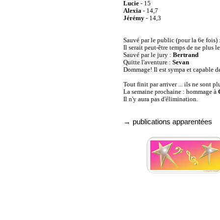
Lucie
- 15
Alexia
- 14,7
Jérémy
- 14,3
Sauvé par le public (pour la 6e fois) 
Il serait peut-être temps de ne plus l
Sauvé par le jury :
Bertrand
Quitte l'aventure :
Sevan
Dommage! Il est sympa et capable de
Tout finit par arriver ... ils ne sont pl
La semaine prochaine : hommage à
Il n'y aura pas d'élimination.
→ publications apparentées