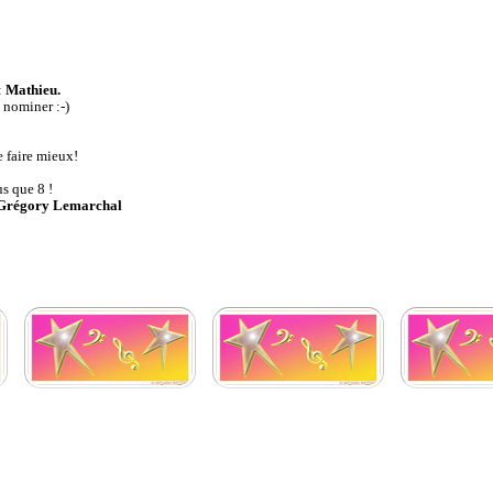
:
Mathieu.
e nominer :-)
 faire mieux!
us que 8 !
Grégory Lemarchal