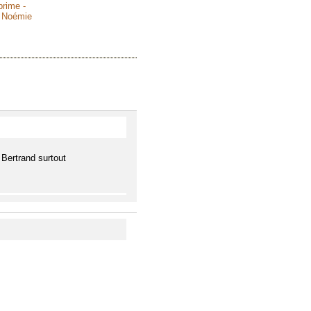
prime -
e Noémie
 Bertrand surtout