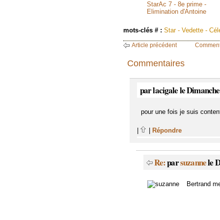
StarAc 7 - 8e prime -
Elimination d'Antoine
mots-clés # :
Star - Vedette - Cél
Article précédent
Comment
Commentaires
par lacigale le Dimanche
pour une fois je suis conten
|
|
Répondre
Re:
par
suzanne
le 
Bertrand me 