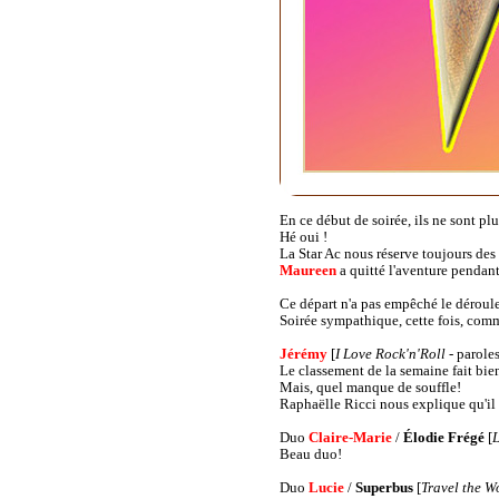
En ce début de soirée, ils ne sont pl
Hé oui !
La Star Ac nous réserve toujours des 
Maureen
a quitté l'aventure pendant
Ce départ n'a pas empêché le dérou
Soirée sympathique, cette fois, comm
Jérémy
[
I Love Rock'n'Roll
- parole
Le classement de la semaine fait bien
Mais, quel manque de souffle!
Raphaëlle Ricci nous explique qu'il 
Duo
Claire-Marie
/
Élodie Frégé
[
L
Beau duo!
Duo
Lucie
/
Superbus
[
Travel the W