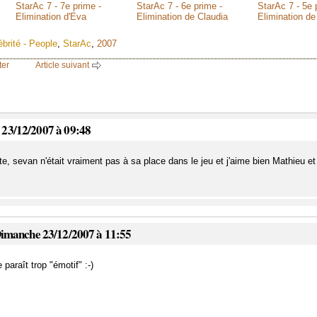
StarAc 7 - 7e prime -
StarAc 7 - 6e prime -
StarAc 7 - 5e 
Elimination d'Eva
Elimination de Claudia
Elimination d
ébrité - People
,
StarAc
,
2007
er
Article suivant
 23/12/2007 à 09:48
te, sevan n'était vraiment pas à sa place dans le jeu et j'aime bien Mathieu et
Dimanche 23/12/2007 à 11:55
paraît trop "émotif" :-)