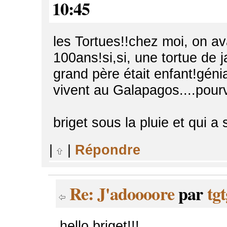
10:45
les Tortues!!chez moi, on a
100ans!si,si, une tortue de ja
grand père était enfant!génia
vivent au Galapagos....pourv
briget sous la pluie et qui a
|
|
Répondre
Re: J'adoooore
par
tgt
hello briget!!!