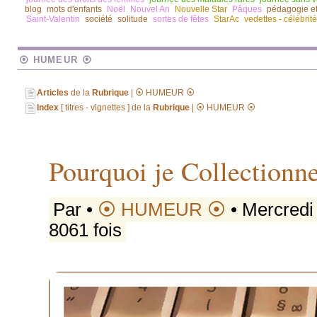
blog
mots d'enfants
Noël
Nouvel An
Nouvelle Star
Pâques
pédagogie e
Saint-Valentin
société
solitude
sortes de fêtes
StarAc
vedettes - célébrit
⦿ HUMEUR ⦿
Articles
de la
Rubrique
| ⦿ HUMEUR ⦿
Index
[ titres - vignettes ] de la
Rubrique
| ⦿ HUMEUR ⦿
Pourquoi je Collectionne
Par
•
⦿ HUMEUR ⦿
• Mercredi
8061 fois