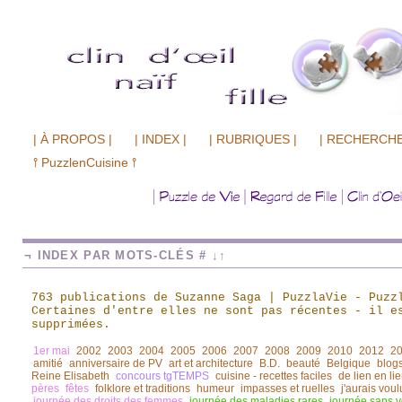
| À PROPOS |
| INDEX |
| RUBRIQUES |
| RECHERCHE
⫯ PuzzlenCuisine ⫯
¬ INDEX PAR MOTS-CLÉS # ↓↑
763 publications de Suzanne Saga | PuzzlaVie - Puzz
Certaines d'entre elles ne sont pas récentes
-
il es
supprimées.
1er mai
2002
2003
2004
2005
2006
2007
2008
2009
2010
2012
2
amitié
anniversaire de PV
art et architecture
B.D.
beauté
Belgique
blogs
Reine Elisabeth
concours tgTEMPS
cuisine - recettes faciles
de lien en li
pères
fêtes
folklore et traditions
humeur
impasses et ruelles
j'aurais voul
journée des droits des femmes
journée des maladies rares
journée sans v