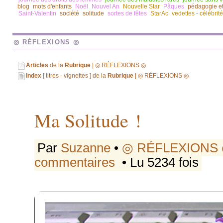
blog
mots d'enfants
Noël
Nouvel An
Nouvelle Star
Pâques
pédagogie e
Saint-Valentin
société
solitude
sortes de fêtes
StarAc
vedettes - célébrit
◎ RÉFLEXIONS ◎
Articles
de la
Rubrique
| ◎ RÉFLEXIONS ◎
Index
[ titres - vignettes ] de la
Rubrique
| ◎ RÉFLEXIONS ◎
Ma Solitude !
Par
Suzanne
•
◎ RÉFLEXIONS
commentaires
• Lu 5234 fois