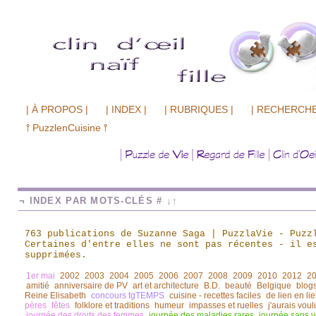
| À PROPOS |
| INDEX |
| RUBRIQUES |
| RECHERCHE
⫯ PuzzlenCuisine ⫯
¬ INDEX PAR MOTS-CLÉS # ↓↑
763 publications de Suzanne Saga | PuzzlaVie - Puzz
Certaines d'entre elles ne sont pas récentes
-
il es
supprimées.
1er mai
2002
2003
2004
2005
2006
2007
2008
2009
2010
2012
2
amitié
anniversaire de PV
art et architecture
B.D.
beauté
Belgique
blogs
Reine Elisabeth
concours tgTEMPS
cuisine - recettes faciles
de lien en li
pères
fêtes
folklore et traditions
humeur
impasses et ruelles
j'aurais voul
journée des droits des femmes
journée des maladies rares
journée sans v