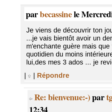
par
becassine
le Mercredi
Je viens de découvrir ton jo
...je vais bientôt avoir un 
m'enchante guère mais que fa
quotidien du moins intérieu
lui,des mes 3 ados ... je rev
|
|
Répondre
Re: bienvenue:-)
par
t
12:34