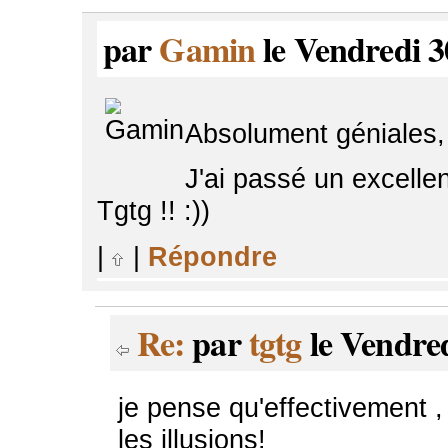
par
Gamin
le Vendredi 3
Absolument géniales, l
J'ai passé un excelle
Tgtg !! :))
|
|
Répondre
Re:
par
tgtg
le Vendred
je pense qu'effectivement , i
les illusions!