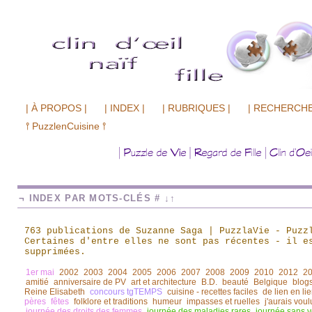
| À PROPOS |
| INDEX |
| RUBRIQUES |
| RECHERCHE
⫯ PuzzlenCuisine ⫯
¬ INDEX PAR MOTS-CLÉS # ↓↑
763 publications de Suzanne Saga | PuzzlaVie - Puzz
Certaines d'entre elles ne sont pas récentes
-
il es
supprimées.
1er mai
2002
2003
2004
2005
2006
2007
2008
2009
2010
2012
2
amitié
anniversaire de PV
art et architecture
B.D.
beauté
Belgique
blogs
Reine Elisabeth
concours tgTEMPS
cuisine - recettes faciles
de lien en li
pères
fêtes
folklore et traditions
humeur
impasses et ruelles
j'aurais voul
journée des droits des femmes
journée des maladies rares
journée sans v