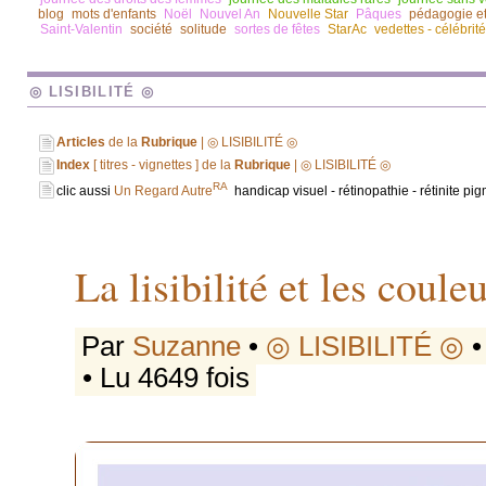
blog
mots d'enfants
Noël
Nouvel An
Nouvelle Star
Pâques
pédagogie e
Saint-Valentin
société
solitude
sortes de fêtes
StarAc
vedettes - célébrit
◎ LISIBILITÉ ◎
Articles
de la
Rubrique
| ◎ LISIBILITÉ ◎
Index
[ titres - vignettes ] de la
Rubrique
| ◎ LISIBILITÉ ◎
RA
clic aussi
Un Regard Autre
handicap visuel - rétinopathie - rétinite pi
La lisibilité et les couleu
Par
Suzanne
•
◎ LISIBILITÉ ◎
•
• Lu 4649 fois