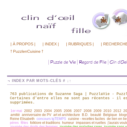
| À PROPOS |
| INDEX |
| RUBRIQUES |
| RECHERCHE
⫯ PuzzlenCuisine ⫯
¬ INDEX PAR MOTS-CLÉS # ↓↑
763 publications de Suzanne Saga | PuzzlaVie - Puzz
Certaines d'entre elles ne sont pas récentes
-
il es
supprimées.
1er mai
2002
2003
2004
2005
2006
2007
2008
2009
2010
2012
2
amitié
anniversaire de PV
art et architecture
B.D.
beauté
Belgique
blogs
Reine Elisabeth
concours tgTEMPS
cuisine - recettes faciles
de lien en li
pères
fêtes
folklore et traditions
humeur
impasses et ruelles
j'aurais voul
journée des droits des femmes
journée des maladies rares
journée sans v