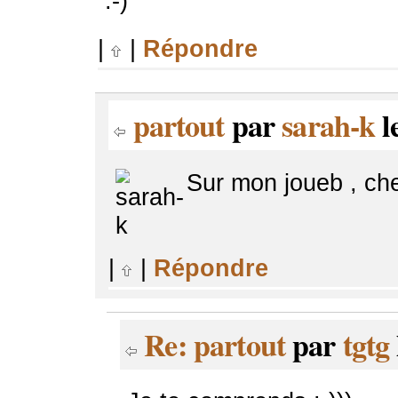
:-)
|
|
Répondre
partout
par
sarah-k
l
Sur mon joueb , chez
|
|
Répondre
Re: partout
par
tgtg