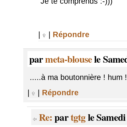
Je te comprends :-)))
|
|
Répondre
par
meta-blouse
le Samed
.....à ma boutonnière ! hum !
|
|
Répondre
Re:
par
tgtg
le Samedi 