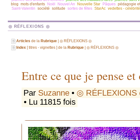
blog
mots d'enfants
Noël
Nouvel An
Nouvelle Star
Pâques
pédagogie e
Saint-Valentin
société
solitude
sortes de fêtes
StarAc
vedettes - célébrit
◎ RÉFLEXIONS ◎
Articles
de la
Rubrique
| ◎ RÉFLEXIONS ◎
Index
[ titres - vignettes ] de la
Rubrique
| ◎ RÉFLEXIONS ◎
Entre ce que je pense e
Par
Suzanne
•
◎ RÉFLEXIONS
• Lu 11815 fois